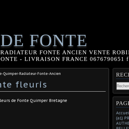
 DE FONTE
RADIATEUR FONTE ANCIEN VENTE ROBI
NTE - LIVRAISON FRANCE 0676790651 fle
te-Quimper-Radiateur-Fonte-Ancien
REC
te fleuris
 Fleurs de Fonte Quimper Bretagne
PAG
Accuei
(a1) 
AUTHE
BELLE