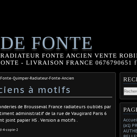
 DE FONTE
RADIATEUR FONTE ANCIEN VENTE ROBI
NTE - LIVRAISON FRANCE 0676790651 fle
-Fonte-Quimper-Radiateur-Fonte-Ancien
REC
ciens à motifs
onderies de Brousseval France radiateurs oubliés par
PAG
timent administratif de la rue de Vaugirard Paris 6
Accuei
t joint papier HS . Version a motifs .
(a1) 
AUTHE
BELLE