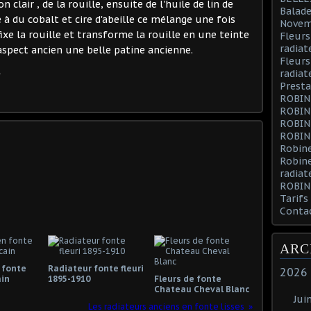
 clair , de la rouille, ensuite de l'huile de lin de
Balade
à du cobalt et cire d'abeille ce mélange une fois
Novem
 fixe la rouille et transforme la rouille en une teinte
Fleurs
radiat
aspect ancien une belle patine ancienne.
Fleurs
radiat
Presta
ROBIN
ROBIN
ROBIN
ROBIN
Robine
Robin
radiat
ROBIN
Tarifs
Conta
ARC
 fonte
Radiateur fonte fleuri
2026
ain
1895-1910
Fleurs de fonte
Chateau Cheval Blanc
Jui
Les radiateurs anciens en fonte lisses