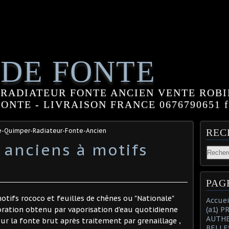
 DE FONTE
RADIATEUR FONTE ANCIEN VENTE ROBI
NTE - LIVRAISON FRANCE 0676790651 fle
e-Quimper-Radiateur-Fonte-Ancien
REC
 anciens à motifs
PAG
otifs rococo et feuilles de chênes ou "Nationale"
Accuei
oloration obtenu par vaporisation d'eau quotidienne
(a1) 
AUTHE
r la fonte brut après traitement par grenaillage ,
BELLE