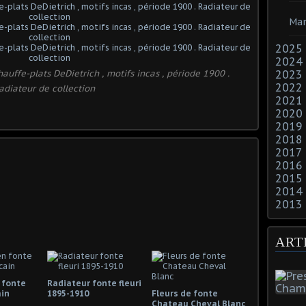
Mar
2025
2024
auffe-plats DeDietrich , motifs incas , période 1900 .
2023
2022
adiateur de collection
2021
2020
2019
2018
2017
2016
2015
2014
2013
ART
 fonte
Radiateur fonte fleuri
ain
1895-1910
Fleurs de fonte
Chateau Cheval Blanc