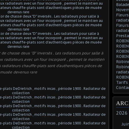
Balade
Novem
Fleurs
radiat
Fleurs
radiat
Presta
ROBIN
ROBIN
ROBIN
de chasse deux "D" inversés . Les radiateurs pour salle à
ROBIN
 radiateurs avec un four incorporé , permet le maintien
Robine
es radiateurs chauffe-plats sont d'authentiques pièces de
Robin
radiat
musée devenus rare
ROBIN
Tarifs
Conta
ARC
2026
Jui