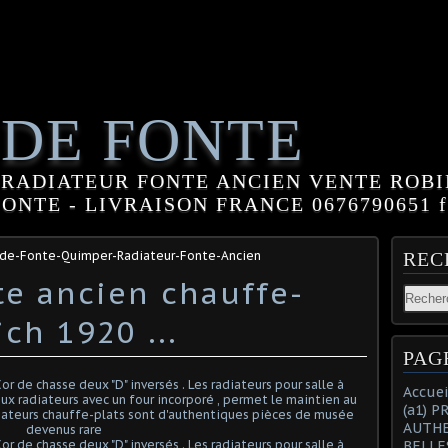
 DE FONTE
RADIATEUR FONTE ANCIEN VENTE ROBI
NTE - LIVRAISON FRANCE 0676790651 fle
-de-Fonte-Quimper-Radiateur-Fonte-Ancien
REC
te ancien chauffe-
ich 1920 ...
PAG
Accuei
(a1) 
AUTHE
BELLE